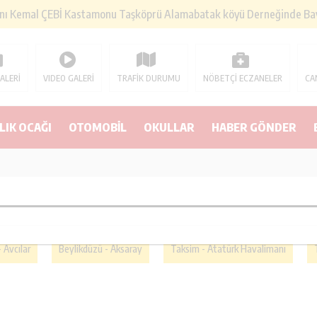
SOKAK İFTARINDA BULUŞTU
ey’de buluşuyor
ALERİ
VIDEO GALERİ
TRAFİK DURUMU
NÖBETÇİ ECZANELER
CA
IN EMEĞİ İÇİN ATILDI
ni tanıttı
LIK OCAĞI
OTOMOBİL
OKULLAR
HABER GÖNDER
Lİ
- Avcılar
Beylikdüzü - Aksaray
Taksim - Atatürk Havalimanı
kıyor
 - Bakırköy