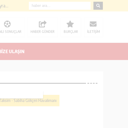
Küçükçekmece Belediye Başkanı Kemal ÇEBİ Kastamonu Taşköprü Alamabatak köyü Derneğinde Bayramlaşma
NLI SONUÇLAR
HABER GÖNDER
BURÇLAR
İLETİŞİM
BİZE ULAŞIN
Taksim - Sabiha Gökçen Havalimanı